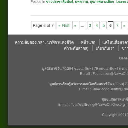
Posted in
ข่าวประชาสัมพันธ์
,
บทความ
,
สุขภาพทางเลือก
|
Leave 
Page 6 of 7
« First
«
...
3
4
5
7
»
6
ความลับของเวลา: นาฬิกาแห่งชีวิต
หน้าแรก
แค่ไหนคือมาตร
ต่ำระดับสากล)
เกี่ยวกับเรา
ข่า
Gener
มูลนิธินวชีวัน
70/294 ซอยนวมินทร์ 79 ถนนนวมินทร์ แขวงคล
E-mail : Foundation@NawaChiO
ศูนย์การเรียนรู้นวัตกรรมลดโลกร้อนนวชีวัน
422 หมู่ 7
E-mail : KnowledgeCenter@Na
ชุมชนสุขภาพนวชี
E-mail : TotalWellBeing@NawaChiOne.org |
Copyright ©2012