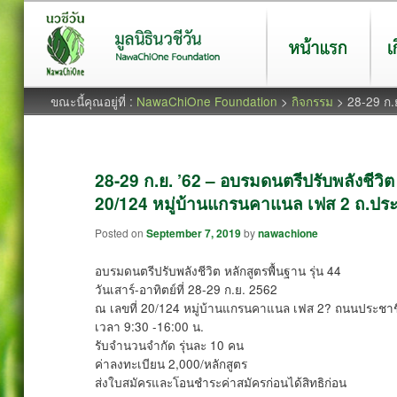
หน้าแรก
เกี่ยว
ขณะนี้คุณอยู่ที่ :
NawaChiOne Foundation
>
กิจกรรม
> 28-29 ก.
28-29 ก.ย. ’62 – อบรมดนตรีปรับพลังชีวิต 
20/124 หมู่บ้านแกรนคาแนล เฟส 2 ถ.ประ
Posted on
September 7, 2019
by
nawachione
อบรมดนตรีปรับพลังชีวิต หลักสูตรพื้นฐาน รุ่น 44
วันเสาร์-อาทิตย์ที่ 28-29 ก.ย. 2562
ณ เลขที่ 20/124 หมู่บ้านแกรนคาแนล เฟส 2? ถนนประชาช
เวลา 9:30 -16:00 น.
รับจำนวนจำกัด รุ่นละ 10 คน
ค่าลงทะเบียน 2,000/หลักสูตร
ส่งใบสมัครและโอนชำระค่าสมัครก่อนได้สิทธิก่อน