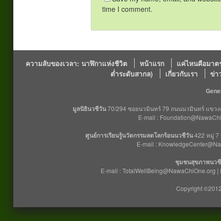
time I comment.
ความลับของเวลา: นาฬิกาแห่งชีวิต
หน้าแรก
แค่ไหนคือมาตร
ต่ำระดับสากล)
เกี่ยวกับเรา
ข่า
Gener
มูลนิธินวชีวัน
70/294 ซอยนวมินทร์ 79 ถนนนวมินทร์ แขวงคล
E-mail : Foundation@NawaChiO
ศูนย์การเรียนรู้นวัตกรรมลดโลกร้อนนวชีวัน
422 หมู่ 7
E-mail : KnowledgeCenter@Na
ชุมชนสุขภาพนวชี
E-mail : TotalWellBeing@NawaChiOne.org |
Copyright ©2012