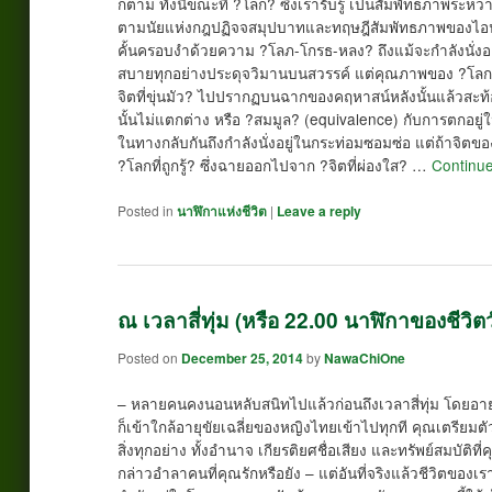
ก็ตาม ทั้งนี้ขณะที่ ?โลก? ซึ่งเรารับรู้ เป็นสัมพัทธภาพระหว่าง ?ร
ตามนัยแห่งกฎปฏิจจสมุปบาทและทฤษฎีสัมพัทธภาพของไอน์สไตน
คั้นครอบงำด้วยความ ?โลภ-โกรธ-หลง? ถึงแม้จะกำลังนั่งอ
สบายทุกอย่างประดุจวิมานบนสวรรค์ แต่คุณภาพของ ?โลกที่คน
จิตที่ขุ่นมัว? ไปปรากฏบนฉากของคฤหาสน์หลังนั้นแล้วสะท้อน
นั้นไม่แตกต่าง หรือ ?สมมูล? (equivalence) กับการตกอยู่ใน
ในทางกลับกันถึงกำลังนั่งอยู่ในกระท่อมซอมซ่อ แต่ถ้าจิตขอ
?โลกที่ถูกรู้? ซึ่งฉายออกไปจาก ?จิตที่ผ่องใส? …
Continu
Posted in
นาฬิกาแห่งชีวิต
|
Leave a reply
ณ เวลาสี่ทุ่ม (หรือ 22.00 นาฬิกาของชีวิตวั
Posted on
December 25, 2014
by
NawaChiOne
– หลายคนคงนอนหลับสนิทไปแล้วก่อนถึงเวลาสี่ทุ่ม โดยอายุเจ็
ก็เข้าใกล้อายุขัยเฉลี่ยของหญิงไทยเข้าไปทุกที คุณเตรียม
สิ่งทุกอย่าง ทั้งอำนาจ เกียรติยศชื่อเสียง และทรัพย์สมบัติท
กล่าวอำลาคนที่คุณรักหรือยัง – แต่อันที่จริงแล้วชีวิตขอ