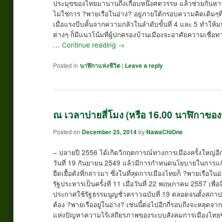
ประมุขของไทยมานานถึงเกือบหนึ่งศตวรรษ แล้วช่วยกันหา
ไม่ใช่การ ?พายเรือในอ่าง? อยู่ภายใต้กรอบความคิดเดิมๆท
เมื่อแรงบีบคั้นจากความกลัวในลำดับขั้นที่ 4 และ 5 ทำให
ต่างๆ ก็มีแนวโน้มที่ผู้ปกครองบ้านเมืองจะอาศัยความเชื่
…
Continue reading
→
Posted in
นาฬิกาแห่งชีวิต
|
Leave a reply
ณ เวลาบ่ายสี่โมง (หรือ 16.00 นาฬิกาของช
Posted on
December 25, 2014
by
NawaChiOne
– ปลายปี 2556 ได้เกิดวิกฤตการณ์ทางการเมืองครั้งใหญ่อี
วันที่ 19 กันยายน 2549 แล้วมีการกำหนดนโยบายในการแ
ยืดเยื้อดังที่กล่าวมา ซึ่งในที่สุดการเมืองไทยก็ ?พายเรือ
รัฐประหารเป็นครั้งที่ 11 เมื่อวันที่ 22 พฤษภาคม 2557 เพ
ประกาศใช้รัฐธรรมนูญชั่วคราวฉบับที่ 19 ตลอดจนตั้งสภาปฏ
ต้อง ?พายเรืออยู่ในอ่าง? เช่นนี้ต่อไปอีกกี่รอบถึงจะหลุดจ
แห่งปัญหาความไร้เสถียรภาพของระบบสังคมการเมืองไทยซึ่ง