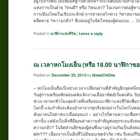
อยู่ไปจากตน (ดังสมมติฐานที่ได้กล่าวถึงในตอนบ่ายสามโมง
แห่งการเป็นฝ่าย ?คนดี? หรือ ?คนเลว? ในเกมการต่อสู้
การเมืองไทยในเชิงประจักษ์ การขาดกลไกทาง ?ศาสนาของร
คลี่คลาย ?ความกลัว? ที่แฝงอยู่ในจิตใจของผู้คนแบบ …
C
Posted in
นาฬิกาแห่งชีวิต
|
Leave a reply
ณ เวลาหกโมงเย็น (หรือ 18.00 นาฬิกาของ
Posted on
December 25, 2014
by
NawaChiOne
– หกโมงเย็นถือเป็นช่วงเวลาเปลี่ยนผ่านที่สำคัญอีกจุดหน
วันสู่การเตรียมพักผ่อนหลังเลิกงานเมื่ออาทิตย์เริ่มตกดิน วั
ช่วงเวลาหกชั่วโมงสุดท้ายที่เหลือของนาฬิกาแห่งชีวิตเพื่
โลกนี้ และกำลังจะต้องอำลาจากทุกสิ่งทุกอย่างในโลกไปตลอ
หันมาสนใจศาสนาเมื่อตอนแก่ – อย่างไรก็ตามความเชื่อท
เท่านั้น แต่ยังเป็นสิ่งที่มีคุณค่าความสำคัญต่อทุกระบบส
ความกลัว? ในจิตส่วนลึกของผู้คนซึ่งมาอยู่รวมกันเป็นสังค
win??? เนื่องจากเป็นสิ่งที่ไม่มีขอบเขตจำกัด เช่น ถึงคนกี่