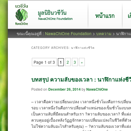
หน้าแรก
เกี่ยว
ขณะนี้คุณอยู่ที่ :
NawaChiOne Foundation
>
บทความ
> นาฬิกาแห
CATEGORY ARCHIVES:
นาฬิกาแห่งชีวิต
Page 1 of 3
2
3
»
1
บทสรุป ความลับของเวลา : นาฬิกาแห่งชีว
Posted on
December 26, 2014
by
NawaChiOne
– เวลาคือความเปลี่ยนแปลง เวลาหนึ่งชั่วโมงคือการเปลี่
รอบ เวลาหนึ่งวันคือการเปลี่ยนตำแหน่งของเข็มชั่วโมงบนหน้
เป็นความลับที่มืดมนสำหรับเรา ?ความลับของเวลา? ที่แฝงอยู
ควบคุมอยู่เบื้องหลังวัฏฏจักรความเปลี่ยนแปลงในชีวิตที่ตัวคุณย
ไม่ใช่ความลับอะไรสำหรับคุณ) – ?ความลับของเวลาที่แฝง