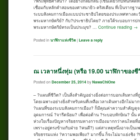
?พระพุทธศาสนา? ได้อย่างกลมกลืน (เช่นเดียวกับที่นักค
เชื่อมกับหลักคำสอนของศาสนายิว-คริสเตียน ที่เป็นรา
ระบบสังคมการเมืองแบบประชาธิปไตยของประเทศทางตะวันตก
พระมหากษัตริย์? กับ?ประชาธิปไตย? ภายใต้ระบอบการปกค
พระมหากษัตริย์ทรงเป็นประมุข? …
Continue reading
→
Posted in
นาฬิกาแห่งชีวิต
|
Leave a reply
ณ เวลาหนึ่งทุ่ม (หรือ 19.00 นาฬิกาของชีว
Posted on
December 25, 2014
by
NawaChiOne
– ?แผนที่ชีวิต? เป็นสิ่งสำคัญอย่างยิ่งต่อการบอกเส้นทางที่
โดยเฉพาะอย่างยิ่งสำหรับคนที่เหลือเวลาเดินทางอีกไม่มากน
?แผนที่ของระบบสังคมการเมือง? ก็มีคุณค่าความสำคัญดุจ
อุดมการณ์ ?จารีตนิยม? เพื่อต่อต้าน ?ระบอบทักษิณ? นั้น ค
ห่วงใยเรื่องปัญหาจริยธรรมทางการเมืองมากกว่าคนไทยที่อยู
เพราะอยู่ตรงข้ามกับฝ่าย ?คนดี?) แต่สาเหตุหนึ่งอาจเป็นเ
จริยธรรมแห่ง ?ความพอเพียง? มากขึ้น ก็จะไม่มาแย่งชิง ?พ