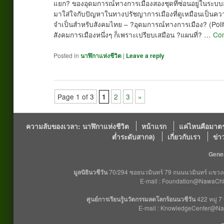
แยก? ของอุดมการณ์ทางการเมืองสองชุดที่ซ่อนอยู่ในระบ
มาใส่ใจกับปัญหาในทางปรัชญาการเมืองที่ดูเหมือนเป็นความ
จำเป็นสำหรับสังคมไทย – ?อุดมการณ์ทางการเมือง? (Politi
สังคมการเมืองหนึ่งๆ ก็เพราะเปรียบเสมือน ?แผนที่? …
Con
Posted in
นาฬิกาแห่งชีวิต
|
Leave a reply
Page 1 of 3
2
3
»
1
ความลับของเวลา: นาฬิกาแห่งชีวิต
หน้าแรก
แค่ไหนคือมาตร
ต่ำระดับสากล)
เกี่ยวกับเรา
ข่า
Gener
มูลนิธินวชีวัน
70/294 ซอยนวมินทร์ 79 ถนนนวมินทร์ แขวงคล
E-mail : Foundation@NawaChiO
ศูนย์การเรียนรู้นวัตกรรมลดโลกร้อนนวชีวัน
422 หมู่ 7
E-mail : KnowledgeCenter@Na