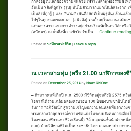
กำลังอยู่ในโลกของความฝันด้วย เพราะหลักพุทธธรรมชี้ให้
อันเป็น ?สิ่งที่ถูกรู้? (รูป) นั้นไม่สามารถแยกเป็นอิสระจาก ?จิ
เป็นสิ่งที่ถูกรู้ ) และ ?นาม? (อันคือจิตที่เป็นผู้รู้นั้น) ล้วนแ
ไปๆในทุกขณะของเวลา (อนิจจัง) ทนตั้งอยู่ในสถานะเดิมเช่
แก่นสารสาระแห่งการดำรงอยู่อย่างจริงแท้เป็นภววิสัยหรือวัต
(อนัตตา) ฉะนั้นสิ่งที่เราเข้าใจว่าเป็น …
Continue readin
Posted in
นาฬิกาแห่งชีวิต
|
Leave a reply
ณ เวลาสามทุ่ม (หรือ 21.00 นาฬิกาของชีวิ
Posted on
December 25, 2014
by
NawaChiOne
– ถ้าหากคนที่เกิดปี พ.ศ. 2500 มีชีวิตอยู่จนถึงปี 2575 หรือท
โอกาสได้ร่วมเฉลิมฉลองครบรอบ 100 ปีของประชาธิปไตยไท
รับการ ?อภิวัฒน์? สู่ความเจริญงอกงามจนหลุดพ้นจากวงจร
ท่ามกลางวิกฤตการณ์ความขัดแย้งในระบบสังคมการเมืองไทยท
โมงของนาฬิกาแห่งชีวิตเรือนนี้) ?ถ้ากลุ่มชนชั้นนำฝ่ายห
quo) ด้วยวิถีทางที่ไม่เป็นประชาธิปไตย มวลมหาประชาชนฝ่าย