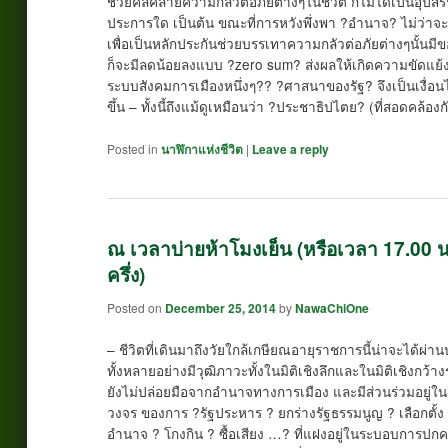
ช่วยคลี่คลายความกลัวต่อภัยต่างๆในชีวิต ก็ไม่ได้เป็นอุปสร
ประการใด เป็นต้น ขณะที่การหวังพึ่งพา ?อำนาจ? ไม่ว่าจ
เพื่อเป็นหลักประกันช่วยบรรเทาความกลัวต่อภัยต่างๆนั้นมี
ก็จะมีลดน้อยลงแบบ ?zero sum? ส่งผลให้เกิดความขัดแย
ระบบสังคมการเมืองหนึ่งๆ?? ?ศาสนาของรัฐ? จึงเป็นเงื่อ
ขึ้น – ทั้งนี้ถึงแม้ดูเหมือนว่า ?ประชาธิปไตย? (ที่สอดคล้
Posted in
นาฬิกาแห่งชีวิต
|
Leave a reply
ณ เวลาบ่ายห้าโมงเย็น (หรือเวลา 17.00 น.
ครึ่ง)
Posted on
December 25, 2014
by
NawaChiOne
– ชีวิตที่เดินมาถึงวัยใกล้เกษียณอายุราชการนี้น่าจะได
ทั้งหลายอย่างมีวุฒิภาวะทั้งในมิติเชิงลึกและในมิติเชิงกว้า
ยังไม่ปล่อยมือจากอำนาจทางการเมือง และมีส่วนร่วมอยู่ใน
วงจร ของการ ?รัฐประหาร ? ยกร่างรัฐธรรมนูญ ? เลือกตั้ง ?
อำนาจ ? โกงกิน ? ซื้อเสียง …? ที่แฝงอยู่ในระบอบการป