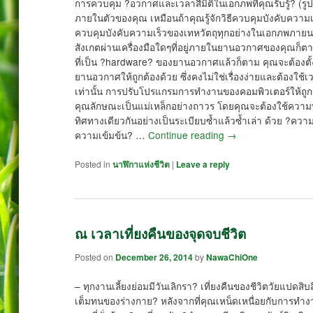
การควบคุม ?อวกาศและเวลาสี่มิติในเอกภพที่คุณรับรู้? (รูป) ผ่า
ภายในตัวของคุณ เหมือนถ้าคุณรู้จักวิธีควบคุมบังคับควา
ควบคุมบังคับความเร็วของเทหวัตถุทุกอย่างในเอกภพภายนอ
สังเกตผ่านเครื่องมือใดๆที่อยู่ภายในยานอวกาศของคุณก็ตาม
ที่เป็น ?hardware? ของยานอวกาศแล้วก็ตาม คุณจะต้องตั
ยานอวกาศให้ถูกต้องด้วย ซึ่งคงไม่ใช่เรื่องง่ายและต้องใช้เว
เท่านั้น การปรับโปรแกรมการทำงานของคอมพิวเตอร์ให้ถูกต้
คุณลักษณะเป็นแม่เหล็กอย่างถาวร โดยคุณจะต้องใช้ความพ
ทิศทางเดียวกันอย่างเป็นระเบียบซ้ำแล้วซ้ำเล่า ด้วย ?ควา
ความเข้มข้น? …
Continue reading
→
Posted in
นาฬิกาแห่งชีวิต
|
Leave a reply
ณ เวลาเที่ยงคืนของจุดจบชีวิต
Posted on
December 26, 2014
by
NawaChiOne
– ทุกงานเลี้ยงย่อมมีวันเลิกรา? เที่ยงคืนของชีวิตวัยแปดสิ
เต็มทนของร่างกาย? หลังจากที่คุณเหน็ดเหนื่อยกับการทำง