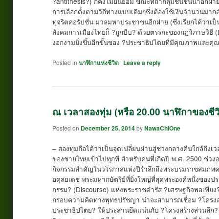
?antithesis?) ก็คงไม่ยินยอม ขณะที่ถ้ากลุ่มชนชั้นนำอ
การเลือกตั้งตามวิถีทางแบบเดิมๆซึ่งต้องใช้เงินจำนวนมาก
ทุจริตคอรัปชั่น มวลมหาประชาชนอีกฝ่าย (ซึ่งเรียกได้ว่าเป็
สังคมการเมืองไทยก็ ?ถูกบีบ? ด้วยตรรกะของกฎวิภาษวิธี (Di
งอกงามยิ่งขึ้นอีกขั้นของ ?ประชาธิปไตยที่มีคุณภาพและ
Posted in
นาฬิกาแห่งชีวิต
|
Leave a reply
ณ เวลาสองทุ่ม (หรือ 20.00 นาฬิกาของชีวิต
Posted on
December 25, 2014
by
NawaChiOne
– สองทุ่มถือได้ว่าเป็นจุดเปลี่ยนผ่านสู่ช่วงกลางคืนใกล้ถึงเ
ของชายไทยเข้าไปทุกที สำหรับคนที่เกิดปี พ.ศ. 2500 ช่วงอา
กิจกรรมสำคัญในวโรกาสแห่งปีรำลึกถึงพระบรมราชสมภพครบ
อดุลยเดช พระมหากษัตริย์ที่ยิ่งใหญ่ที่สุดพระองค์หนึ่งของป
กรรม? (Discourse) แห่งพระราชดำรัส ?เศรษฐกิจพอเพียง? 
กรอบความคิดทางพุทธปรัชญา น่าจะสามารถเชื่อม ?โครง
ประชาธิปไตย? ให้ประสานยึดแน่นกับ ?โครงสร้างส่วนลึก