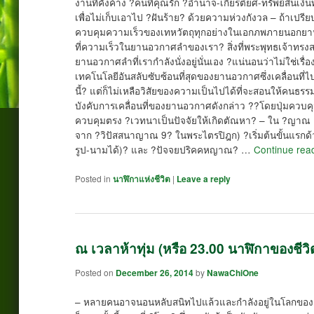
งานที่คั่งค้าง ?คนที่คุณรัก ?อำนาจ-เกียรติยศ-ทรัพย์สิ
เพื่อไม่เก็บเอาไป ?ฝันร้าย? ด้วยความห่วงกังวล – ถ้าเปรีย
ควบคุมความเร็วของเทหวัตถุทุกอย่างในเอกภพภายนอกยานอ
ที่ความเร็วในยานอวกาศลำของเรา? สิ่งที่พระพุทธเจ้าทรงส
ยานอวกาศลำที่เรากำลังนั่งอยู่นั่นเอง ?แน่นอนว่าไม่ใช่เรื
เทคโนโลยีอันสลับซับซ้อนที่สุดของยานอวกาศซึ่งเคลื่อนท
นี้? แต่ก็ไม่เหลือวิสัยของความเป็นไปได้ที่จะสอนให้คนธรรมดา
บังคับการเคลื่อนที่ของยานอวกาศดังกล่าว ??โดยปุ่มควบ
ควบคุมตรง ?เวทนาเป็นปัจจัยให้เกิดตัณหา? – ใน ?ญาณ 16?
จาก ?วิปัสสนาญาณ 9? ในพระไตรปิฎก) ?เริ่มต้นขั้นแร
รูป-นามได้)? และ ?ปัจจยปริคคหญาณ? …
Continue rea
Posted in
นาฬิกาแห่งชีวิต
|
Leave a reply
ณ เวลาห้าทุ่ม (หรือ 23.00 นาฬิกาของชีวิต
Posted on
December 26, 2014
by
NawaChiOne
– หลายคนอาจนอนหลับสนิทไปแล้วและกำลังอยู่ในโลกของควา