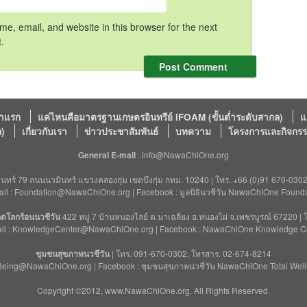
e, email, and website in this browser for the next
.
้าแรก
แค่ไหนคือมาตรฐานเกษตรอินทรีย์ IFOAM (ขั้นต่ำระดับสากล)
แ
ล)
เกี่ยวกับเรา
ข่าวประชาสัมพันธ์
บทความ
โครงการและกิจกร
General E-mail
: info@NawaChiOne.org
ทร์ 79 ถนนนวมินทร์ แขวงคลองกุ่ม เขตบึงกุ่ม กทม. 10240 | โทร. +66 (0)91 670-030
ail : Foundation@NawaChiOne.org | Facebook : มูลนิธินวชีวัน NawaChiOne Founda
มลดโลกร้อนนวชีวัน
422 หมู่ 7 บ้านหนองไลย์ ต.นาเฉลียง อ.หนองไผ่ จ.เพชรบูรณ์ 67220 |
il : KnowledgeCenter@NawaChiOne.org | Facebook : NawaChiOne Knowledge C
ชุมชนสุขภาพนวชีวัน
| โทร. 091-670-0302, โทรสาร. 02-674-8214
llBeing@NawaChiOne.org | Facebook : ชุมชนสุขภาพนวชีวัน NawaChiOne Total Wel
Copyright ©2012, www.NawaChiOne.org. All Rights Reserved.