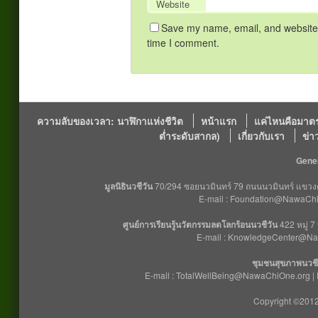
Website
Save my name, email, and website i
time I comment.
ความลับของเวลา: นาฬิกาแห่งชีวิต
หน้าแรก
แค่ไหนคือมาตร
ต่ำระดับสากล)
เกี่ยวกับเรา
ข่า
Gener
มูลนิธินวชีวัน
70/294 ซอยนวมินทร์ 79 ถนนนวมินทร์ แขวงคล
E-mail : Foundation@NawaChiO
ศูนย์การเรียนรู้นวัตกรรมลดโลกร้อนนวชีวัน
422 หมู่ 7
E-mail : KnowledgeCenter@Na
ชุมชนสุขภาพนวชี
E-mail : TotalWellBeing@NawaChiOne.org |
Copyright ©2012