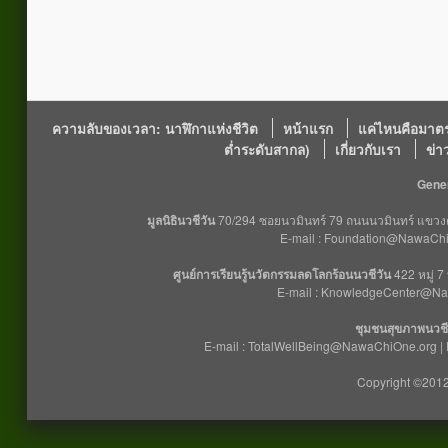
ความลับของเวลา: นาฬิกาแห่งชีวิต
หน้าแรก
แค่ไหนคือมาตร
ต่ำระดับสากล)
เกี่ยวกับเรา
ข่า
Gener
มูลนิธินวชีวัน
70/294 ซอยนวมินทร์ 79 ถนนนวมินทร์ แขวงคล
E-mail : Foundation@NawaChiO
ศูนย์การเรียนรู้นวัตกรรมลดโลกร้อนนวชีวัน
422 หมู่ 7
E-mail : KnowledgeCenter@Na
ชุมชนสุขภาพนวชี
E-mail : TotalWellBeing@NawaChiOne.org |
Copyright ©2012