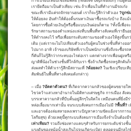
เรายึดถือมาเป็นตัวเทียบ เช่น ถ้าเพื่อนในที่ทำงานมีรถเก๋ง
ขณะที่เรามีแค่รถจักรยานยนต์ เราก็จะรู้สึกว่าตัวเอง
?ถูกข่
ให้ด้อยลง อันทำให้ต้องดิ้นรนหาเงินมาซื้อรถเก๋งบ้าง ถึงแม้
โดยการซื้อด้วยเงินกู้หรือซื้อแบบเงินผ่อนก็ตาม ?ทั้งนี้เพื่อจะ
รักษาสถานะของตำแหน่งแห่งที่บนพื้นที่ทางสังคมที่เรายืนอยู
ให้ดำรงคงไว้ หรือเพื่อยกระดับสถานะของตัวเองให้สูงขึ้นกว
เดิม (แต่เราจะไม่ไปเทียบตัวเองกับผู้คนในช่วงชั้นที่ห่างออ
ไปมาก อาทิ เจ้าของบริษัทที่เราเป็นพนักงานซึ่งถึงจะซื้อรถห
กี่คันก็ไม่รู้สึกว่ากระทบอะไรต่อเรา แตกต่างจากเพื่อนฝูงหรื
ญาติพี่น้องในช่วงชั้นที่ใกล้กับเรา ซึ่งถ้าเกิดซื้อรถหรูสักคันก
ส่งผลทำให้ตัวเรารู้สึกมีสถานะที่
ในเชิงเปรียบเที
?ด้อยลง?
สัมพันธ์ในพื้นที่ทางสังคมดังกล่าว)
– เมื่อ
ที่เกิดจากความกลัวของผู้คนขยายใหญ่ข
?อัตตาตัวตน?
ไขว่คว้าแสวงหาอำนาจในมิติทางเศรษฐกิจ การเมือง สังค
บรรเทาความกลัวที่บีบคั้นอยู่ลึกๆในจิตใจ เหมือนคนที่ยิ่ง
หล่อเลี้ยงมากเท่านั้น จนระบบสังคมการเมืองไม่มี
เพ
?พื้นที่?
และอาจต้องล่มสลายลงเพราะปัญหาความขัดแย้งจากการแย
โลกียสุข) ด้วยเหตุนี้ทุกระบบสังคมการเมืองจึงจำเป็นต้อ
รวมถึงช่องทางแคบๆสำหรับการยกระดับช่วงชั้นของ
เท่าเทียม?
แรงดันของหม้อน้ำสูงเกินไปจนเกิดระเบิด) ตลอดจนมีกลไกที