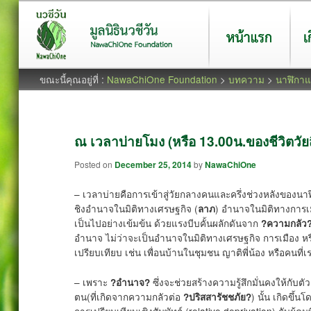
หน้าแรก
เกี่ยว
ขณะนี้คุณอยู่ที่ :
NawaChiOne Foundation
>
บทความ
>
นาฬิกาแห
ณ เวลาบ่ายโมง (หรือ 13.00น.ของชีวิตวัยสี่
Posted on
December 25, 2014
by
NawaChiOne
– เวลาบ่ายคือการเข้าสู่วัยกลางคนและครึ่งช่วงหลังของนาฬิก
ชิงอำนาจในมิติทางเศรษฐกิจ (
) อำนาจในมิติทางการเม
ลาภ
เป็นไปอย่างเข้มข้น ด้วยแรงบีบคั้นผลักดันจาก
?ความกลัว
อำนาจ ไม่ว่าจะเป็นอำนาจในมิติทางเศรษฐกิจ การเมือง หรื
เปรียบเทียบ เช่น เพื่อนบ้านในชุมชน ญาติพี่น้อง หรือคนที่เร
– เพราะ
ซึ่งจะช่วยสร้างความรู้สึกมั่นคงให้กับตัว
?อำนาจ?
ตน(ที่เกิดจากความกลัวต่อ
) นั้น เกิดขึ้นโ
?ปริสสารัชชภัย?
การเปรียบเทียบเชิงสัมพัทธ์ (relative deprivation) กับผู้คนที