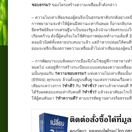
ของโครงสร้างความเหลื่อมล้ำดังกล่าว
ชอบธรรม?
– ความไม่เท่าเทียมของผู้คนจึงเป็นธรรมชาติปรกติอย่างหน
การพยายามจะทำให้ผู้คนมีสถานะเท่ากันหมด ก็อาจกลับกลายเ
ยึดทรัพย์สินจากเศรษฐีมาเป็นของรัฐแล้วนำมาจัดสรรแบ่งให้ผู
เกียจคร้าน ดังนี้ผู้คนก็จะไม่ใช้ศักยภาพทุ่มเททำงานเต็มที
คอมมิวนิสต์ทั้งหลายประสบมาแล้ว แต่ถ้าหากปล่อยให้คนที่
ย่อมจะหลีกเลี่ยงสภาพความเหลื่อมล้ำไม่เท่าเทียมของผู้คนใ
– การพัฒนาระบบสังคมการเมืองจึงไม่ใช่อยู่ที่การหาทางทำ
หมดไป แต่อยู่ที่การสร้างระเบียบแบบแผนของความเหลื่อมล้
มนั้นๆยอมรับ
แห่งความไม่เท่าเทียมนั้น
?ความชอบธรรม?
(Ethics) ทุกระบบ ล้วนตั้งอยู่บนพื้นฐานแห่งการสอนเรื่องควา
เทียมระหว่างการ
กับ
เพราะถ้าหากคนที่
?ทำดี?
?ทำชั่ว?
?
ได้รับผลตอบแทนเท่ากับคนที่
แล้วจะอาศัยอะไรเป็
?ทำชั่ว?
ให้ผู้คนหันมา
ตามบรรทัดฐานทางจริยธรรมที่ส
?ทำความดี?