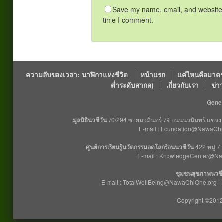
Save my name, email, and website i
time I comment.
ความลับของเวลา: นาฬิกาแห่งชีวิต
หน้าแรก
แค่ไหนคือมาตร
ต่ำระดับสากล)
เกี่ยวกับเรา
ข่า
Gener
มูลนิธินวชีวัน
70/294 ซอยนวมินทร์ 79 ถนนนวมินทร์ แขวงคล
E-mail : Foundation@NawaChiO
ศูนย์การเรียนรู้นวัตกรรมลดโลกร้อนนวชีวัน
422 หมู่ 7
E-mail : KnowledgeCenter@Na
ชุมชนสุขภาพนวชี
E-mail : TotalWellBeing@NawaChiOne.org |
Copyright ©2012