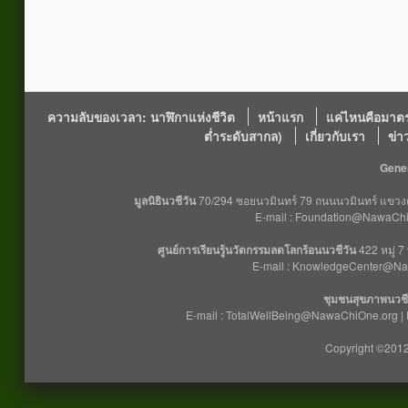
ความลับของเวลา: นาฬิกาแห่งชีวิต
หน้าแรก
แค่ไหนคือมาตร
ต่ำระดับสากล)
เกี่ยวกับเรา
ข่า
Gener
มูลนิธินวชีวัน
70/294 ซอยนวมินทร์ 79 ถนนนวมินทร์ แขวงคล
E-mail : Foundation@NawaChiO
ศูนย์การเรียนรู้นวัตกรรมลดโลกร้อนนวชีวัน
422 หมู่ 7
E-mail : KnowledgeCenter@Na
ชุมชนสุขภาพนวชี
E-mail : TotalWellBeing@NawaChiOne.org |
Copyright ©2012