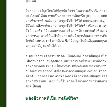
ทุกวันนี้
วิทยาศาสตร์ยุคใหม่ได้พิสูจน์แล้วว่า ในความเป็นจริง ธ
ประโยชน์ได้นั้น หากเป็นธาตุอาหารอินทรีย์ (bio-nutruien
สารชีวภาพที่เซลล์สามารถดูดซึมไปใช้ได้ (bioavailability) 
มีสัดส่วนที่เซลล์จะสามารถดูดซึมไปใช้ได้เพียงร้อยละ 8-12 เ
สัตว์ และพืช ก็คือระดับของสารชีวภาพที่ร่างกายหรือพืชส
จากสารอาหารที่กินเข้าไปอย่างเต็มจึงควรกินสารอาหารที่มา
ใกล้เคียงธรรมชาติมากที่สุด ซึ่งก็คือปลูกในดินที่อุดมสมบู
ความสำคัญของดินได้เลย
ระบบชีวภาพของธรรมชาติจะเป็นลักษณะวงจรที่สมดุล เมื่อน
เพื่อรักษาความสมดุลของระบบชีวภาพองค์รวม แต่วิธีการทำ
อาหารจากดิน เหมือนเป็นการทำเหมืองกับดิน มีการนำแร่
กับดินเท่าที่เอาออกไปเพื่อรักษาความสมดุลของระบบชีวภาพ
ต้องคืนแร่ธาตุสารอาหารที่ร่างกายต้องการกลับคืนสู่ดิน เพื
อาหารที่เรากิน ไม่เช่นนั้นก็ไม่ต่างอะไรจากการทำร้ายอ
ดังที่เป็นอยู่
พลังชีวภาพที่เป็น ?พลังชีวิต?