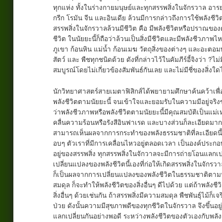
ทุกแห่ง ทั้งในร่างกายมนุษย์และทุกสรรพสิ่งในจักรวาล อารย
กรีก โรมัน จีน และอินเดีย ล้วนมีการกล่าวถึงการใช้พลังช
สรรพสิ่งในจักรวาลล้วนมีชีวิต คือ มีพลังชีวิตหรือปราณของตัว
ชีวิต ในนัยยะนี้ก็ถือว่าล้วนเป็นสิ่งมีชีวิตและมีพลังชีวภาพ
ภูเขา ก้อนหิน แม่น้ำ ก้อนเมฆ วัตถุสิ่งของต่างๆ และอะต
สัตว์ และ พืชทุกชนิดด้วย ดังที่กล่าวไว้ในคัมภีร์อี้จิงว่า 
สมบูรณ์โดยไม่เกี่ยวข้องสัมพันธ์กันเลย และไม่มีชี่ของสิ่งใดไ
นักวิทยาศาสตร์สายเมตาฟิสิกส์ได้พยายามศึกษาค้นคว้าเพื่
พลังชีวิตตามนัยยะนี้ จนเข้าใจและยอมรับในความมีอยู่จริงข
ว่าพลังชีวภาพหรือพลังชีวิตตามนัยยะนี้มีคุณสมบัติเป็นแม่
คลื่นความร้อนหรือรังสีอินฟาเรด และบางส่วนก็ละเอียดมาก
สามารถเห็นผลจากการกระทำของพลังธรรมชาติที่ละเอียดนี้ได้ 
อบๆ ตัวเราที่มีการเคลื่อนไหวอยู่ตลอดเวลา เป็นองค์ประก
อยู่ของสรรพสิ่ง ทุกสรรพสิ่งในจักวาลจะมีการถ่ายโอนแลกเป
เปลี่ยนแปลงของพลังชีวิตนี้เองที่ก่อให้เกิดสรรพสิ่งในจั
ก็เป็นผลจากการเปลี่ยนแปลงของพลังชีวิตในธรรมชาติตามนัย
สมดุล ก็จะทำให้พลังชีวิตของสิ่งอื่นๆ ดีไปด้วย แต่ถ้าพลังชีว
สิ่งอื่นๆ ด้วยเช่นกัน ถ้าสรรพสิ่งมีความสมดุล พืชพันธุ์ไม้
ป่วย ดังนั้นความมีสุขภาพดีของทุกชีวิตในจักรวาล จึงขึ
แลกเปลี่ยนกันอย่างพอดี ระหว่างพลังชีวิตของตัวเองกับพลัง