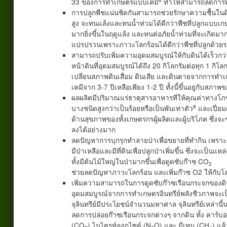
33 ของการทำเกษตรแบบเคมี
ทำให้สามารถลดการพึ่
การปลูกพืชแน่นชิดกันสามารถช่วยรักษาความชื้นในดินไ
สูง จะทนแล้งและทนน้ำท่วมได้ดีกว่าพืชที่ปลูกแบบเ
มากยิ่งขึ้นในฤดูแล้ง และทนต่อภัยน้ำท่วมที่จะเกิดม
แปรปรวนเพราะภาวะโลกร้อนได้ดีกว่าพืชที่ปลูกด้ว
สามารถปรับเพิ่มความอุดมสมบูรณ์ให้กับดินได้เร็วก
หน้าดินที่อุดมสมบูรณ์ได้ถึง 20 กิโลกรัมต่อทุก 1 ก
เปลี่ยนสภาพดินเสื่อม ดินเสีย และดินตายจากการทำเ
เคมีจาก 3-7 ปีเหลือเพียง 1-2 ปี ทั้งนี้ขึ้นอยู่กับสภาพ
ผลผลิตมีปริมาณแร่ธาตุสารอาหารที่ให้คุณค่าทางโ
8
บางชนิดสูงกว่าเป็นร้อยหรือเป็นพันเท่าตัว
และเปี่ยม
ด้านสุขภาพของทั้งเกษตรกรผู้ผลิตและผู้บริโภค ซ
ลงได้อย่างมาก
ลดปัญหาการบุกรุกทำลายป่าเพื่อขยายที่ทำกิน เพราะค
มีป่าเหลือและมีที่ดินเพื่อปลูกป่าเพิ่มขึ้น ซึ่งจะเ
ทั้งมีต้นไม้ใหญ่ในป่ามากขึ้นเพื่อดูดซับก๊าซ CO
2
ช่วยลดปัญหาภาวะโลกร้อน และเพิ่มก๊าซ O2 ให้กับโ
เพิ่มความสามารถในการดูดซับก๊าซเรือนกระจกของดิน
อุดมสมบูรณ์จากการทำเกษตรอินทรีย์พลังชีวภาพจะเป็น
จุลินทรีย์มีประโยชน์จำนวนมหาศาล จุลินทรีย์เหล่านี
ลดการปล่อยก๊าซเรือนกระจกต่างๆ จากดิน ทั้ง คาร์บ
(CO
) ไนไตรท์ออกไซด์ (N
O) และ มีเทน (CH
) แล้