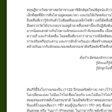
ทฤษฏีทางวิทยาศาสตร์สาขาเมตาฟิสิกส์ยุคใหม่พิสูจน์แล้วว
เล็กที่สุดที่มีการสั่นไหวอยู่ตลอดเวลา และก่อให้เกิดพลัง
ถึงคลื่นที่เรารู้จักกันทั่วไปคือคลื่นแม่เหล็กไฟฟ้า แต่ก็มีคลื
มือตรวจวัดได้ประกอบรวมอยู่ด้วย คลื่นเหล่านี้จะมีปฏิสัมพ
มากน้อยแตกต่างกันไปตามลักษณะและกำลังของคลื่น เมื่อคลื่
ความถี่ และกำลังคลื่น โดยคลื่นที่แรงกว่าสามารถมีอิทธิพลเห
การเสริมหรือประสาน และการหักล้างกันเอง เพื่อสร้างสมดุล
คล้ายกันมากกับลักษณะของพลังธรรมชาติหรือพลังชีวิตที่กล่า
ต้นกำเนิดของจักรวาล 
รู้จักแม่ก็รู้
รู้จักลูกไม่ท
คัมภีร์อี้จิงโบราณของจีน (1122 ปีก่อนคริสต์กาล) กล่าวไว้ว่
ไม่เปลี่ยนแปลง ไม่มีอะไรไม่เชื่อมโยงกัน และไม่มีอะไรไม่เ
สมดุลของสรรพสิ่งในธรรมชาติ โดยมีพลังชีวภาพของธรรมชาติ
จีนแต้จิ๋วออกเสียงว่า ?ขี่? คนญี่ปุ่นเรียกว่า ?กิ? (Ki) ซึ
สันสกฤต หรือ ?นูมา? (Pneuma) ในภาษากรีก พลังชีวภาพธ