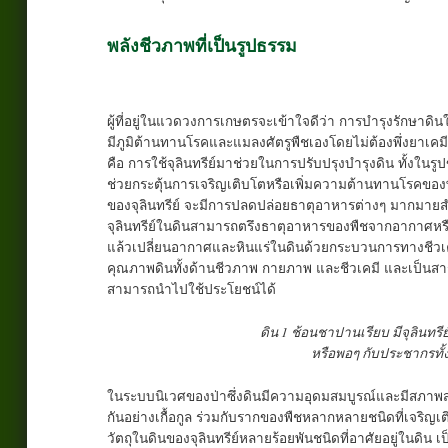
พลังชีวภาพที่เป็นรูปธรรม
ผู้ที่อยู่ในแวดวงการเกษตรจะเข้าใจดีว่า การบำรุงรักษาดิ
มีภูมิต้านทานโรคและแมลงศัตรูพืชเองโดยไม่ต้องพึ่งยาเค
คือ การใช้จุลินทรีย์มาช่วยในการปรับปรุงบำรุงดิน ทั้งในรูปขอ
ช่วยกระตุ้นการเจริญเติบโตหรือเพิ่มความต้านทานโรคของ
ของจุลินทรีย์ จะมีการปลดปล่อยธาตุอาหารต่างๆ มากมายสำหรั
จุลินทรีย์ในดินสามารถตรึงธาตุอาหารของพืชจากอากาศหร
แล้วเปลี่ยนอากาศและหินแร่ในดินด้วยกระบวนการทางชีวเคมีใ
คุณภาพดินทั้งด้านชีวภาพ กายภาพ และชีวเคมี และเป็นสารอ
สามารถนำไปใช้ประโยชน์ได้
ดิน 1 ช้อนชาปานเรียบ มีจุลินทรีย
หรือพอๆ กับประชากรทั
ในระบบนิเวศของป่าซึ่งดินมีความอุดมสมบูรณ์และมีสภาพสมด
กันอย่างเกื้อกูล ร่วมกับรากของพืชหลากหลายชนิดที่เจริญเ
วัตถุในดินของจุลินทรีย์หลายร้อยพันชนิดที่อาศัยอยู่ในดิน