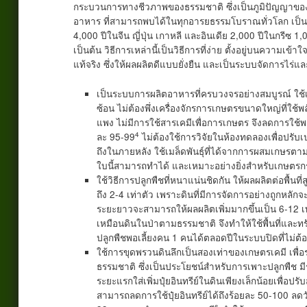
กระบวนการทางชีวภาพของธรรมชาติ ซึ่งเป็นภูมิปัญญาของ
อาหาร ที่สามารถพบได้ในทุกอารยธรรมโบราณทั่วโลก เป็นวิธี
4,000 ปีในจีน ญี่ปุ่น เกาหลี และอินเดีย 2,000 ปีในกรี
เป็นต้น วิธีการเหล่านี้เป็นวิธีการที่ง่าย ตั้งอยู่บนความ
แท้จริง ซึ่งให้ผลผลิตดีแบบยั่งยืน และเป็นระบบจัดการ
เป็นระบบการผลิตอาหารที่ครบวงจรอย่างสมบูรณ์ ใช้เ
ซ้อน ไม่ต้องพึ่งเครื่องจักรการเกษตรขนาดใหญ่ที่ใช้
แพง ไม่มีการใช้สารเคมีเพื่อการเกษตร จึงลดการใช
4
ละ 95-99
ไม่ต้องใช้การวิจัยในห้องทดลองเพื่อปรับ
ถึงในภายหลัง ใช้เมล็ดพันธุ์ที่ได้จากการผสมเกษรต
ใบนี้สามารถทำได้ และเหมาะอย่างยิ่งสำหรับเกษตรก
ใช้วิธีการปลูกพืชที่หนาแน่นชิดกัน ให้ผลผลิตต่อพื้นที
ถึง 2-4 เท่าตัว เพราะดินที่มีการจัดการอย่างถูกหลักจ
ระยะยาวจะสามารถให้ผลผลิตเพิ่มมากขึ้นเป็น 6-12 เ
เหมือนดินในป่าตามธรรมชาติ จึงทำให้ใช้พื้นที่และท
ปลูกพืชพอเลี้ยงคน 1 คนได้ตลอดปีในระบบปิดที่ไม่ต
ใช้การขุดพรวนดินลึกเป็นสองเท่าของเกษตรเคมี เพื่
ธรรมชาติ ซึ่งเป็นประโยชน์สำหรับการเพาะปลูกพืช มี
ระยะแรกใส่เพิ่มปุ๋ยอินทรีย์ในดินเพียงเล็กน้อยเพื่
สามารถลดการใช้ปุ๋ยอินทรีย์ได้ถึงร้อยละ 50-100 ลดว
6