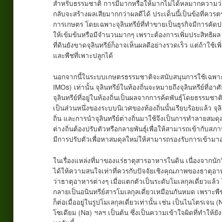
สำหรับธรรมชาติ การมีมากหรือให้มากไม่ได้หลมากความว่า
กลับจะสร้างผลเสียมากกว่าผลดีได้ ประเด็นนี้เป็นข้อที่ควร
การเกษตร โดยเฉพาะจุลินทรีย์ที่ทำขายเป็นธุรกิจมีการคัดป
ให้เข้มข้นหรือมีจำนวนมากๆ เพราะต้องการเพิ่มประสิทธิผ
ที่ดินยังขาดจุลินทรีย์ก็อาจเห็นผลดีอย่างรวดเร็ว แต่ถ้าใช้
และพืชที่เพาะปลูกได้
นอกจากนี้ในระบบเกษตรธรรมชาติจะสนับสนุนการใช้เฉพาะจุล
IMOs) เท่านั้น จุลินทรีย์ในท้องถิ่นจะหมายถึงจุลินทรีย์ที่อาศ
จุลินทรีย์ที่อยู่ในท้องถิ่นเป็นผลจากการค้ดพันธุ์โดยธรร
เป็นส่วนหนึ่งของระบบนิเวศของท้องถิ่นนั้นเรียบร้อยแล้ว จุลินท
ถิ่น และการนำจุลินทรีย์ต่างถิ่นมาใช้จึงเป็นการทำลายสมดุ
ต่างถิ่นต้องปรับตัวหรือกลายพันธุ์เพื่อให้สามารถเข้ากับส
มีการปรับตัวเพื่อหาสมดุลใหม่ให้สามารถรองรับการเข้าม
ในเรื่องแหล่งที่มาของแร่ธาตุสารอาหารในดิน เนื่องจาก
ได้ให้ความสนใจเท่าที่ควรกับปัจจัยเชิงคุณภาพของธาตุอา
ว่าธาตุอาหารต่างๆ เมื่อแตกตัวเป็นระดับโมเลกุลเดี่ยวแล้ว ไ
กลายเป็นอนินทรีย์สารโมเลกุลเดี่ยวเหมือนกันหมด เพราะพ
ก็ต่อเมื่ออยู่ในรูปโมเลกุลเดี่ยวเท่านั้น เช่น เป็นไนโตรเจ
โซเดียม (Na) ฯลฯ เป็นต้น ซึ่งเป็นความเข้าใจผิดที่ทำให้ยั