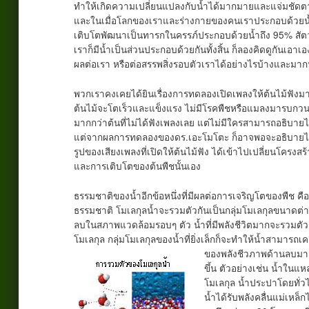
ทำให้เกิดความเปลี่ยนแปลงกับน้ำได้มากมายและแจ่มชัดตาม
และในเมื่อโลกของเราและร่างกายของคนเราประกอบด้วยน้ำถึ
เติบโตพัฒนาเป็นทารกในครรภ์ประกอบด้วยน้ำถึง 95% สัตว์
เราก็มีน้ำเป็นส่วนประกอบด้วยกันทั้งสิ้น ก็ลองคิดดูกันเอา
ผลต่อเรา หรือต่อสรรพสิ่งรอบตัวเราได้อย่างไรบ้างและม
พวกเราคงเคยได้ยินเรื่องการทดลองเปิดเพลงให้ต้นไม้ฟัง
ต้นไม้จะโตเร็วและแข็งแรง ไม่มีโรคพืชหรือแมลงมารบกวน 
มากกว่าต้นที่ไม่ได้ฟังเพลงเลย แต่ไม่มีใครสามารถอธิบายไ
แต่จากผลการทดลองของดร.เอะโมโตะ ก็อาจพอจะอธิบายได้
รูปของเสียงเพลงที่เปิดให้ต้นไม้ฟัง ได้เข้าไปเปลี่ยนโคร
และการเติบโตของต้นพืชนั้นเอง
ธรรมชาติของน้ำอีกข้อหนึ่งที่มีผลต่อการเจริญโตของพืช คื
ธรรมชาติ โมเลกุลน้ำจะรวมตัวกันเป็นกลุ่มโมเลกุลขนาดต
ลบในสภาพแวดล้อมรอบๆ ตัว น้ำที่มีพลังชีวิตมากจะรวมตัวก
โมเลกุล กลุ่มโมเลกุลของน้ำที่ยิ่งเล็กก็จะทำให้น้ำสามารถเคลื่
ของพลังชีวภาพด้านลบมากห
ขึ้น ตัวอย่างเช่น น้ำในแ
โมเลกุล น้ำประปาโดยทั่วไ
น้ำได้รับพลังคลื่นแม่เหล็