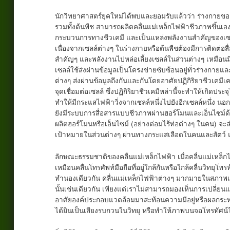
นักวิทยาศาสตร์ยุคใหม่ได้พบและยอมรับแล้วว่า ร่างกายของส
รวมทั้งต้นพืช สามารถผลิตคลื่นแม่เหล็กไฟฟ้าชีวภาพขึ้นเอง
กระบวนการทางชีวเคมี และเป็นแหล่งพลังงานสำคัญของเซล
เนื่องจากเซลล์ต่างๆ ในร่างกายหรือต้นพืชต้องมีการติดต่อสื
สำคัญๆ และพลังงานไปหล่อเลี้ยงเซลล์ในส่วนต่างๆ เหมือนมี
เซลล์ใช้ส่งผ่านข้อมูลเป็นโครงข่ายซับซ้อนอยู่ทั่วร่างกายแ
ต่างๆ ส่งผ่านข้อมูลถึงกันและกันโดยอาศัยปฏิกิริยาชีวเคมีเคม
จุดเชื่อมต่อเซลล์ ซึ่งปฏิกิริยาชีวเคมีหล่านี้จะทำให้เกิดประ
ทำให้มีกระแสไฟฟ้าวิ่งจากเซลล์หนึ่งไปยังอีกเซลล์หนึ่ง นอก
ยังมีระบบการสื่อสารแบบชีวภาพผ่านฮอร์โมนและเอ็นไซม์ด้ว
ผลิตฮอร์โมนหรือเอ็นไซม์ (อย่างต่อมไร้ท่อต่างๆ ในคน) จะส่
เป้าหมายในส่วนต่างๆ ผ่านทางกระแสเลือดในคนและสัตว์ 
ลักษณะธรรมชาติของคลื่นแม่เหล็กไฟฟ้า เมื่อคลื่นแม่เหล็กไ
เหมือนคลื่นโทรศัพท์มือถือที่อยู่ใกล้กันหรือใกล้คลื่นวิทย
ทำนองเดียวกัน คลื่นแม่เหล็กไฟฟ้าต่างๆ มากมายในสภาพแ
นั้นเช่นเดียวกัน เพียงแต่เราไม่สามารถมองเห็นการเปลี่ยนแป
อาศัยองค์ประกอบแวดล้อมมาสะท้อนความมีอยู่หรือผลกระทบจ
ได้ยินเป็นเสียงรบกวนในวิทยุ หรือทำให้ภาพบนจอโทรทัศน์ไ