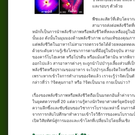
และรอบๆ ตัวด้วย
พืชและสัตว์ที่เติบโตจา
สามารถส่งต่อพลังชีวิตท
หมักก็เป็นการนำพลังชีวภาพหรือพลังชีวิตที่หลงเหลืออยู่ในอินท
นั้นเอง ดังนั้นในมุมมองด้านพลังชีวภาพ แก่นแท้ของคุณภา
แต่พลังชีวิตในอาหารไม่สามารถตรวจวัดได้ด้วยหลอดทดลอง จึ
ด้วยระดับความรู้เชิงโภชนาการตามที่มีอยู่ในปัจจุบัน สาร
ของคาร์โบไฮเครต หรือโปรตีน หรือแม้แต่วิตามิน หากพิจาร
ออกไปแล้ว สารอาหารต่างๆ จะถูกนำไปบำรุงเลี้ยงส่วนที่
พลังชีวิตหรือปราณของอาหาร จะไปบำรุงเลี้ยงจิตใจหรือจ
เพราะหากเข้าใจการทำงานของจิตแล้ว เราจะรู้ว่าจิตเป็นตัว
กล่าวที่ว่า ?จิตคุมกาย? หรือ ?จิตเป็นนาย กายเป็นบ่าว?
เรื่องของพลังชีวภาพหรือพลังชีวิตถือเป็นมรดกอันล้ำค่าจ
ในยุคศตวรรษที่ 20 แต่ความรู้ทางนักวิทยาศาสตร์ยุคปัจจุบันท
ความลึกซึ้งและซับซ้อนของวิชาการโบราณเหล่านี้ จนการค้น
จากการกลับไปศึกษาทำความเข้าใจวิธีการของคนโบราณนั้น
เปิดวิสัยทัศน์สู่การมองและเข้าโลกที่เปลี่ยนไปโดยสิ้นเชิง