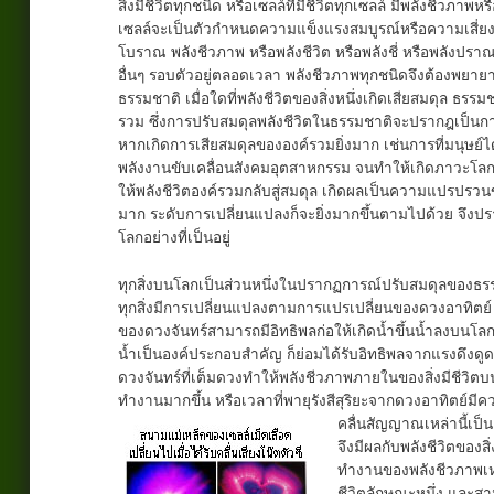
สิ่งมีชีวิตทุกชนิด หรือเซลล์ที่มีชีวิตทุกเซลล์ มีพลังชีวภา
เซลล์จะเป็นตัวกำหนดความแข็งแรงสมบูรณ์หรือความเสี่ยงต่
โบราณ พลังชีวภาพ หรือพลังชีวิต หรือพลังชี่ หรือพลังปราณ 
อื่นๆ รอบตัวอยู่ตลอดเวลา พลังชีวภาพทุกชนิดจึงต้องพย
ธรรมชาติ เมื่อใดที่พลังชีวิตของสิ่งหนึ่งเกิดเสียสมดุล ธรรม
รวม ซึ่งการปรับสมดุลพลังชีวิตในธรรมชาติจะปรากฎเป็นกา
หากเกิดการเสียสมดุลขององค์รวมยิ่งมาก เช่นการที่มนุษย์ไ
พลังงานขับเคลื่อนสังคมอุตสาหกรรม จนทำให้เกิดภาวะโลกร้อน
ให้พลังชีวิตองค์รวมกลับสู่สมดุล เกิดผลเป็นความแปรปรวนข
มาก ระดับการเปลี่ยนแปลงก็จะยิ่งมากขึ้นตามไปด้วย จึงปรา
โลกอย่างที่เป็นอยู่
ทุกสิ่งบนโลกเป็นส่วนหนึ่งในปรากฏการณ์ปรับสมดุลของธรรม
ทุกสิ่งมีการเปลี่ยนแปลงตามการแปรเปลี่ยนของดวงอาทิตย์
ของดวงจันทร์สามารถมีอิทธิพลก่อให้เกิดน้ำขึ้นน้ำลงบนโลก
น้ำเป็นองค์ประกอบสำคัญ ก็ย่อมได้รับอิทธิพลจากแรงดึงด
ดวงจันทร์ที่เต็มดวงทำให้พลังชีวภาพภายในของสิ่งมีชีวิตบ
ทำงานมากขึ้น หรือเวลาที่พายุรังสีสุริยะจากดวงอาทิตย์
คลื่นสัญญาณเหล่านี้เป็นค
จึงมีผลกับพลังชีวิตของส
ทำงานของพลังชีวภาพเหล่
ชีวิตลักษณะหนึ่ง และ