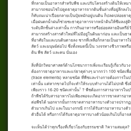
ที่กลายเป็นอาหารสำหรับพืช และปรับโครงสร้างดินให้เหมาะ
สามารถชอนไชไปดูดธาตุอาหารจากดินชั้นล่างที่อยู่ลึกลงไปข
ก็ทับถมเน่าเปื่อยกลายเป็นปุ๋ยหมักอยู่บนดิน ก็ปลดปล่อยธาตุ
เมื่อฝนตกน้ำฝนก็ช่วยซะธาตุอาหารจากหน้าดินให้ซึมลงสู่ดิ
ระดับลึกชั้นล่างเท่านั้น การกินอาหารหรือย่อยสลายอินทรีย์
สามารถสร้างสารตัวใหม่ที่ไม่มีอยู่ในดินมาก่อน และเป็นธาตุอ
ที่อาศัยในและบนดินตายลง ซากที่เหลือก็กลายเป็นอาหารให้สิ
สัตว์ และมนุษย์ต่อไป ซึ่งทั้งหมดนี้เป็น วงจรทางชีวภาพหร
ดิน พืช สัตว์ และคน นั่นเอง
สิ่งที่นักวิทยาศาสตร์ด้านโภชนาการเพิ่งจะเรียนรู้เกี่ยวกับว
ต้องการธาตุอาหารและแร่ธาตุต่างๆ มากกว่า 100 ชนิดเพื่อให
(trace elements) หลายชนิด ที่พืชและร่างกายต้องการใน
เท่านั้น แต่หากขาดไปก็จะทำให้ระบบทำงานได้ไม่ปกติ ซึ่งผิ
1
เพียงราว 16-20 ชนิดเท่านั้น
? พืชต้องการสารอาหารในปริ
ถ้าพืชได้รับสารอาหารไม่เพียงพอจะเกิดอาการขาดสารอาหาร
ต่อพืชได้ นอกจากนั้นการขาดสารอาหารบางตัวอาจปรากฏผ
ตัวมากเกินไป และในบางกรณี การได้รับสารอาหารบางตัว
ตัวอื่นได้ หรือการได้รับธาตุอาหารบางตัวน้อยเกินไปก็อาจ
จะเห็นได้ว่าทุกเรื่องที่เกี่ยวโยงกับธรรมชาติ ?ความสมดุล