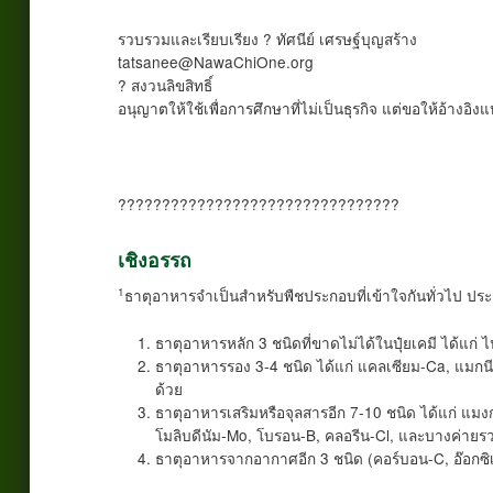
รวบรวมและเรียบเรียง ? ทัศนีย์ เศรษฐ์บุญสร้าง
tatsanee@NawaChiOne.org
? สงวนลิขสิทธิ์
อนุญาตให้ใช้เพื่อการศึกษาที่ไม่เป็นธุรกิจ แต่ขอให้อ้างอิงแ
????????????????????????????????
เชิงอรรถ
1
ธาตุอาหารจำเป็นสำหรับพืชประกอบที่เข้าใจกันทั่วไป ประก
ธาตุอาหารหลัก 3 ชนิดที่ขาดไม่ได้ในปุ๋ยเคมี ได้แ
ธาตุอาหารรอง 3-4 ชนิด ได้แก่ แคลเซียม-Ca, แมกน
ด้วย
ธาตุอาหารเสริมหรือจุลสารอีก 7-10 ชนิด ได้แก่ แมง
โมลิบดีนัม-Mo, โบรอน-B, คลอรีน-Cl, และบางค่ายรว
ธาตุอาหารจากอากาศอีก 3 ชนิด (คอร์บอน-C, อ๊อกซ