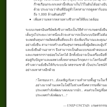
2
2
4
ก๊าซเรือนกระจกเหล่านี้กลับมาเก็บไว้ในดินได้อย่างมี
ด้วย ประมาณว่าดินที่มีอยู่ทั่วโลกสามารถดูดคาร์บ
9
ถึง 1,000 ล้านตันต่อปี
เพิ่มความหลากหลายทางชีวภาพให้สิ่งแวดล้อม
ระบบเกษตรอินทรีย์พลังชีวภาพจึงเป็นวิธีทำการเกษตรยั่ง
เต็มรูปไประยะเวลาหนึ่งแล้วจะสามารถเป็นระบบปิดที่ไม่
จะลดต้นทุนการผลิตต่อพื้นที่ลงแล้ว ยังเพิ่มปริมาณและคุณ
อย่างยั่งยืน สามารถสร้างเสริมสุขภาพของทั้งผู้ผลิตและผ
และยั่งยืนด้านอาหาร จึงสามารถเป็นต้นแบบของคำตอบแ
และเกษตรกรรายย่อยในโลกได้ อีกทั้งยังอาจเป็นเครื่องมือที่ม
ต่อสู่กับปัญหาและผลพวงทั้งหลายของวิกฤตภาวะโลกร้อนที่โล
สร้างความยั่งยืนให้กับระบบนิเวศธรรมชาติ เป็นประโยชน์กับส
อย่างมหาศาลอีกด้วย
?โลกของเรา…ยังเผชิญกับความท้าทายพื้นฐานในเร
อย่างมากด้านเทคโนโลยีในช่วงครึ่งศตวรรษที่ผ่า
ประเทศกำลังพัฒนาลดลงมากนัก… คนส่วนใหญ่ที่อดอ
ประเทศกำลังพัฒนา…?
— UNEP-UNCTAD: เกษตรกรรมอิ