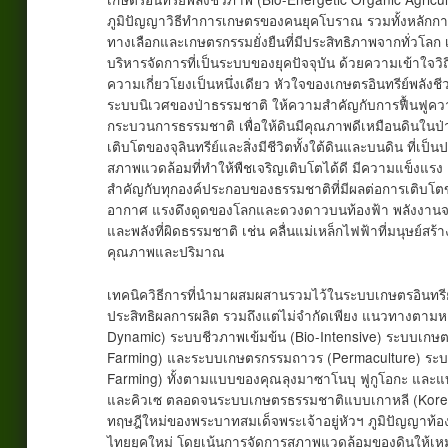
ภูมิปัญญาวิธีทำการเกษตรของคนยุคโบราณ รวมทั้งหลักกา
ทางเลือกและเกษตรกรรมยั่งยืนที่มีประสิทธิภาพจากทั่วโลก
บริหารจัดการที่เป็นระบบของยุคปัจจุบัน ด้วยความเข้าใจว
ความเกี่ยวโยงเป็นหนึ่งเดียว หัวใจของเกษตรอินทรีย์พลังชีว
ระบบนิเวศของป่าธรรมชาติ ให้ความสำคัญกับการฟื้นฟูคว
กระบวนการธรรมชาติ เพื่อให้ดินมีคุณภาพดีเหมือนดินในป่
เติบโตของจุลินทรีย์และสิ่งมีชีวิตทั้งใต้ดินและบนดิน ที่เ
สภาพแวดล้อมที่ทำให้พืชเจริญเติบโตได้ดี มีความแข็งแรง
สำคัญกับทุกองค์ประกอบของธรรมชาติที่มีผลต่อการเติบโตขอ
อากาศ แรงดึงดูดของโลกและดวงดาวบนท้องฟ้า พลังงานจา
และพลังที่ผิดธรรมชาติ เช่น คลื่นแม่เหล็กไฟฟ้าที่มนุษย์สร้าง
คุณภาพและปริมาณ
เทคนิควิธีการที่นำมาผสมผสานรวมไว้ในระบบเกษตรอินทรีย์พ
ประสิทธิผลการผลิต รวมถึงแต่ไม่จำกัดเพียง แนวทางตามห
Dynamic) ระบบชีวภาพเข้มข้น (Bio-Intensive) ระบบเกษต
Farming) และระบบเกษตรกรรมถาวร (Permaculture) ระบบ
Farming) ทั้งตามแบบของคุณลุงมาซาโนบุ ฟูกูโอกะ และแ
และคิวเซ ตลอดจนระบบเกษตรธรรมชาติแบบเกาหลี (Korean
ทฤษฎีใหม่ของพระบาทสมเด็จพระเจ้าอยู่หัวฯ ภูมิปัญญา
ไทยยุคใหม่ โดยเน้นการจัดการสภาพแวดล้อมของดินให้เหมาะส