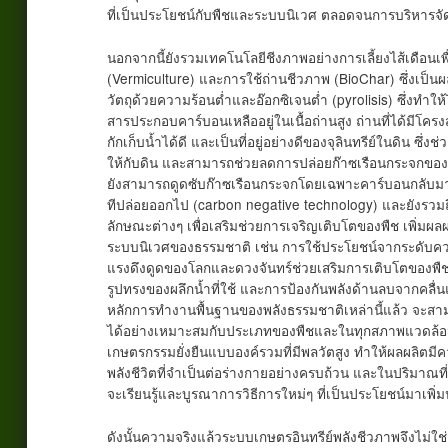
ที่เป็นประโยชน์กับพืชและระบบนิเวศ ตลอดจนการบริหาร
นอกจากนี้ยังรวมเทคโนโลยีชีงภาพอย่างการเลี้ยงไส้เดือนเ
(Vermiculture) และการใช้ถ่านชีวภาพ (BioChar) ซึ่งเป็น
วัตถุด้วยความร้อนต่ำและอ๊อกซิเจนต่ำ (pyrolisis) ซึ่งทำให้
สารประกอบคาร์บอนเหลืออยู่ในเนื้อถ่านสูง ถ่านที่ได้มีโครงส
กักเก็บน้ำได้ดี และเป็นที่อยู่อย่างดีของจุลินทรีย์ในดิน ซึ่ง
ให้กับดิน และสามารถช่วยลดการปล่อยก๊าซเรือนกระจกขอ
ยังสามารถดูดซับก๊าซเรือนกระจกโดยเฉพาะคาร์บอนกลับมาเ
ทีปล่อยออกไป (carbon negative technology) และยังรวม
ลักษณะต่างๆ เพื่อเสริมช่วยการเจริญเติบโตของพืช เพิ่มผ
ระบบนิเวศของธรรมชาติ เช่น การใช้ประโยชน์จากระดับค
แรงดึงดูดของโลกและดวงจันทร์ช่วยเสริมการเติบโตของพืช ก
รูปทรงของผลึกน้ำที่ใช้ และการป้องกันพลังด้านลบจากคลื่นแม่
หลักการทำงานพื้นฐานของพลังธรรมชาติเหล่านี้แล้ว จะสาม
ได้อย่างเหมาะสมกับประเภทของพืชและในทุกสภาพแวดล้อม
เกษตรกรรมยั่งยืนแบบองค์รวมที่มีพลวัตสูง ทำให้ผลผลิต
พลังชีวิตที่จำเป็นต่อร่างกายอย่างครบถ้วน และในปริมาณที่
จะเรียนรู้และบูรณาการวิธีการใหม่ๆ ที่เป็นประโยชน์มาเพิ
ดังนั้นความจริงแล้วระบบเกษตรอินทรีย์พลังชีวภาพจึงไม่ใช่เ