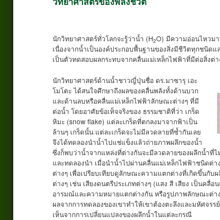
วิทยาศาสตร์ของพลังชีวิต
นักวิทยาศาสตร์ทั่วโลกจะรู้ว่าน้ำ (H
O) มีความอ่อนไหวมาก
2
เนื่องจากน้ำเป็นองค์ประกอบพื้นฐานของสิ่งมีชีวิตทุกชนิดแ
เป็นตัวทดสอบผลกระทบจากคลื่นแม่เหล็กไฟฟ้าที่มีต่อสิ่งต่า
นักวิทยาศาสตร์ด้านน้ำชาวญี่ปุ่นชื่อ ดร.มาซารุ เอะ
โมโตะ ได้สนใจศึกษาถึงผลของคลื่นพลังทั้งด้านบวก
และด้านลบหรือคลื่นแม่เหล็กไฟฟ้าลักษณะต่างๆ ที่มี
ต่อน้ำ โดยอาศัยข้อเท็จจริงของ ธรรมชาติที่ว่า เกร็ด
หิมะ (snow flake) แต่ละเกร็ดที่ตกลงมาจากฟ้าเป็น
ล้านๆ เกร็ดนั้น แต่ละเกร็ดจะไม่มีลวดลายที่ซ้ำกันเลย
จึงได้ทดลองนำน้ำไปแช่แข็งแล้วถ่ายภาพผลึกของน้ำ
ซึ่งก็พบว่าน้ำจากแหล่งที่ต่างกันจะมีลวดลายของผลึกน้ำที่ไม่
และทดลองนำ เมื่อนำน้ำไปผ่านคลื่นแม่เหล็กไฟฟ้าชนิดต่า
ต่างๆ เพื่อเปรียบเทียบดูลักษณะความแตกต่างที่เกิดขึ้นกับ
ต่างๆ เช่น เสียงดนตรีประเภทต่างๆ (แสง สี เสียง เป็นคลื่อ
อารมณ์และความหมายแตกต่างกัน หรือรูปภาพลักษณะต่างๆ 
ผลจากการทดลองของเขาทำให้เขาต้องตะลึงและมหัศจรรย์ใจก
เห็นจากการเปลี่ยนแปลงของผลึกน้ำในแต่ละกรณี