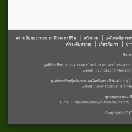
ความลับของเวลา: นาฬิกาแห่งชีวิต
หน้าแรก
แค่ไหนคือมาตร
ต่ำระดับสากล)
เกี่ยวกับเรา
ข่า
Gener
มูลนิธินวชีวัน
70/294 ซอยนวมินทร์ 79 ถนนนวมินทร์ แขวงคล
E-mail : Foundation@NawaChiO
ศูนย์การเรียนรู้นวัตกรรมลดโลกร้อนนวชีวัน
422 หมู่ 7
E-mail : KnowledgeCenter@Na
ชุมชนสุขภาพนวชี
E-mail : TotalWellBeing@NawaChiOne.org |
Copyright ©2012