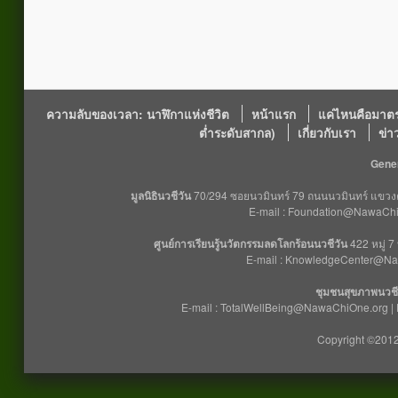
ความลับของเวลา: นาฬิกาแห่งชีวิต
หน้าแรก
แค่ไหนคือมาตร
ต่ำระดับสากล)
เกี่ยวกับเรา
ข่า
Gener
มูลนิธินวชีวัน
70/294 ซอยนวมินทร์ 79 ถนนนวมินทร์ แขวงคล
E-mail : Foundation@NawaChiO
ศูนย์การเรียนรู้นวัตกรรมลดโลกร้อนนวชีวัน
422 หมู่ 7
E-mail : KnowledgeCenter@Na
ชุมชนสุขภาพนวชี
E-mail : TotalWellBeing@NawaChiOne.org |
Copyright ©2012