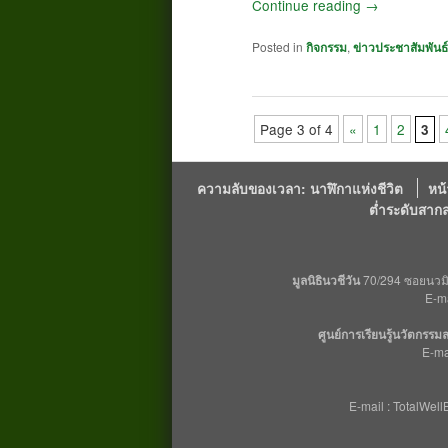
Continue reading
→
Posted in
กิจกรรม
,
ข่าวประชาสัมพันธ์
Page 3 of 4
«
1
2
3
ความลับของเวลา: นาฬิกาแห่งชีวิต
หน
ต่ำระดับสาก
มูลนิธินวชีวัน
70/294 ซอยนวมิน
E-m
ศูนย์การเรียนรู้นวัตกรร
E-ma
E-mail : TotalWe