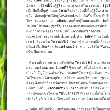
?โลก?
?สิ่งที่ถูกรู้?
อิสระจาก
(นาม)ได้ ขณะที่ไม่ว่าจะเป็น
?จิตที่เป็นผู้รู้?
?รูป
(ซึ่งเป็นสิ่งที่ถูกรู้ ) และ
(อันคือจิตที่เป็นผู้รู้นั้น) ล้วน
?นาม?
แล้วแต่ตกอยู่ภายใต้กฎไตรลักษณ์อันคือเกิดขึ้น ตั้งอยู่ ดับไ
ในทุกขณะของเวลา (
) ทนตั้งอยู่ในสถานะเดิมเช่นนั้
อนิจจัง
ไม่ได้แม้ชั่วขณะ (
) ตลอดจนปราศจากแก่นสารสาระ
ทุกขัง
แห่งการดำรงอยู่อย่างจริงแท้เป็นภววิสัยหรือวัตถุวิสัย
(objective) ของสรรพสิ่งทั้งหลายทั้งปวง (
) ฉะนั้นสิ่งท
อนัตตา
เราเข้าใจว่าเป็น
(reality) แห่งสรรพสิ่ง โดยแ
?ความจริง?
แท้แล้วจึงเป็นเพียง
ของความจริงใน
?แบบจำลอง?
?โลกแ
สร้างขึ้นมาเท่านั้น
– ดังเช่นที่เราไม่สามารถสัมผัสกับ
ทางภูมิศาส
?ความจริง?
ผ่านแบบจำลองของ
ซึ่งเราสร้างขึ้นในโลกของค
?แผนที่?
เกี่ยวกับสัญลักษณ์ต่างๆในภาพแผนที่ดังกล่าว) แม้แต่ภาพถ
ไม่ใช่ความจริงทางภูมิศาสตร์ของประเทศไทย เพราะจุดเล็กๆ
ติดอยู่ที่เลนซ์กล้อง หรือภาพที่เห็นอาจไม่ตรงกับสภาพความเ
เป็นต้น ยิ่งเป็น
ที่ เกี่ยวกับสิ่งซึ่งมองไม่เห
?ความจริง?
ฯลฯ ยิ่งต้องเข้าใจผ่าน
ที่เราสร้างขึ้นในโล
?แบบจำลอง?
เข้าใจสัญลักษณ์ต่างๆในแบบจำลองทางคณิตศาสตร์เกี่ยวกั
– ไอน์สไตน์ได้สร้างแบบจำลองของการทดลองในโลกแห่งความ