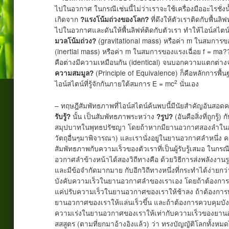
ไปในอวกาศ ในกรณีเช่นนี้ไม่ว่าเราจะใช้เครื่องมืออะไรชั่งน
เกิดจาก
ที่ดึงให้ตัวเราติดกับพื้นลิ
?แรงโน้มถ่วงของโลก?
ไปในอวกาศและดันให้พื้นลิฟท์ติดกับตัวเรา ทำให้ไอน์สไตน์
(gravitational mass) หรือค่า m ในสมการข
มวลโน้มถ่วง?
(inertial mass) หรือค่า m ในสมการของแรงเฉื่อย f = ma?? 
คือต่างมีความเหมือนกัน (identical) จนบอกความแตกต่างจา
(Principle of Equivalence) ก็คือหลักการพื้นฐ
ความสมมูล?
2
ไอน์สไตน์ที่รู้จักกันภายใต้สมการ E = mc
นั่นเอง
– ทฤษฎีสัมพัทธภาพที่ไอน์สไตน์ค้นพบนี้มีนัยสำคัญอันสอดคล้อ
นั้น เป็นสัมพัทธภาพระหว่าง
(อันคือสิ่งที่ถูกรู้) 
รับรู้?
?รูป?
สมุปบาทในพุทธปรัชญา โดยถ้าหากมียานอวกาศสองลำในอว
วัตถุอื่นๆมาพิจารณา) และเรานั่งอยู่ในยานอวกาศลำหนึ่ง
สัมพัทธภาพกับความเร็วของตัวเราที่เป็นผู้รับรู้เสมอ ในกร
อวกาศลำข้างหน้าได้สองวิถีทางคือ ด้วยวิธีการส่งพลังงาน
และมีข้อจำกัดมากมาย กับอีกวิถีทางหนึ่งที่กระทำได้ง่ายก
บังคับความเร็วในยานอวกาศลำของเราเอง โดยถ้าต้องการบัง
แค่ปรับความเร็วในยานอวกาศของเราให้ช้าลง ถ้าต้องการบั
ยานอวกาศของเราให้แล่นเร็วขึ้น และถ้าต้องการควบคุมบังคั
ความเร่งในยานอวกาศของเราให้เท่ากับความเร็วของยานอวก
สสสูตร (ตามที่ยกมาอ้างอิงแล้ว) ว่า ทรงบัญญัติโลกทั้งหมดไ