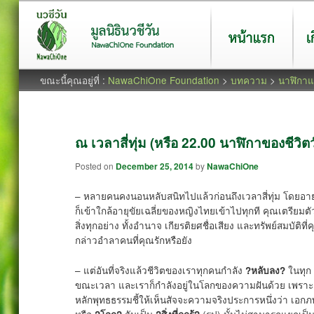
หน้าแรก
เกี่ยว
ขณะนี้คุณอยู่ที่ :
NawaChiOne Foundation
>
บทความ
>
นาฬิกาแห
ณ เวลาสี่ทุ่ม (หรือ 22.00 นาฬิกาของชีวิตวั
Posted on
December 25, 2014
by
NawaChiOne
– หลายคนคงนอนหลับสนิทไปแล้วก่อนถึงเวลาสี่ทุ่ม โดยอายุเจ็
ก็เข้าใกล้อายุขัยเฉลี่ยของหญิงไทยเข้าไปทุกที คุณเตรียม
สิ่งทุกอย่าง ทั้งอำนาจ เกียรติยศชื่อเสียง และทรัพย์สมบัติท
กล่าวอำลาคนที่คุณรักหรือยัง
– แต่อันที่จริงแล้วชีวิตของเราทุกคนกำลัง
ในทุก
?หลับลง?
ขณะเวลา และเราก็กำลังอยู่ในโลกของความฝันด้วย เพราะ
หลักพุทธธรรมชี้ให้เห็นสัจจะความจริงประการหนึ่งว่า เอกภ
หรือ
อันเป็น
(รูป) นั้นไม่สามารถแยกเป็