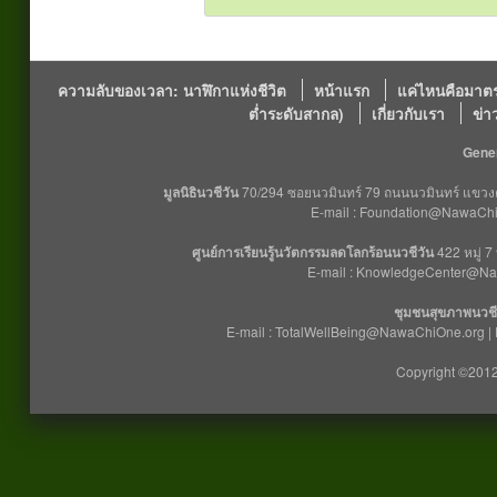
ความลับของเวลา: นาฬิกาแห่งชีวิต
หน้าแรก
แค่ไหนคือมาตร
ต่ำระดับสากล)
เกี่ยวกับเรา
ข่า
Gener
มูลนิธินวชีวัน
70/294 ซอยนวมินทร์ 79 ถนนนวมินทร์ แขวงคล
E-mail : Foundation@NawaChiO
ศูนย์การเรียนรู้นวัตกรรมลดโลกร้อนนวชีวัน
422 หมู่ 7
E-mail : KnowledgeCenter@Na
ชุมชนสุขภาพนวชี
E-mail : TotalWellBeing@NawaChiOne.org |
Copyright ©2012